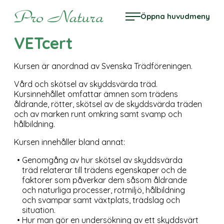
Hoppa
Pro Natura
Öppna huvudmeny
till
innehåll
VETcert
Kursen är anordnad av Svenska Trädföreningen.
Vård och skötsel av skyddsvärda träd.
Kursinnehållet omfattar ämnen som trädens
åldrande, rötter, skötsel av de skyddsvärda träden
och av marken runt omkring samt svamp och
hålbildning.
Kursen innehåller bland annat:
Genomgång av hur skötsel av skyddsvärda
träd relaterar till trädens egenskaper och de
faktorer som påverkar dem såsom åldrande
och naturliga processer, rotmiljö, hålbildning
och svampar samt växtplats, trädslag och
situation.
Hur man gör en undersökning av ett skyddsvärt