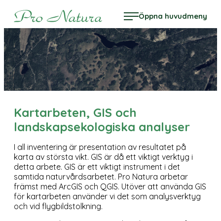
Hoppa
Pro Natura
Öppna huvudmeny
till
innehåll
Kartarbeten, GIS och
landskapsekologiska analyser
I all inventering är presentation av resultatet på
karta av största vikt. GIS är då ett viktigt verktyg i
detta arbete. GIS är ett viktigt instrument i det
samtida naturvårdsarbetet. Pro Natura arbetar
främst med ArcGIS och QGIS. Utöver att använda GIS
för kartarbeten använder vi det som analysverktyg
och vid flygbildstolkning.