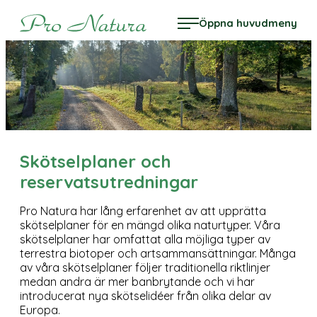
Hoppa
Pro Natura
Öppna huvudmeny
till
innehåll
Skötselplaner och
reservatsutredningar
Pro Natura har lång erfarenhet av att upprätta
skötselplaner för en mängd olika naturtyper. Våra
skötselplaner har omfattat alla möjliga typer av
terrestra biotoper och artsammansättningar. Många
av våra skötselplaner följer traditionella riktlinjer
medan andra är mer banbrytande och vi har
introducerat nya skötselidéer från olika delar av
Europa.